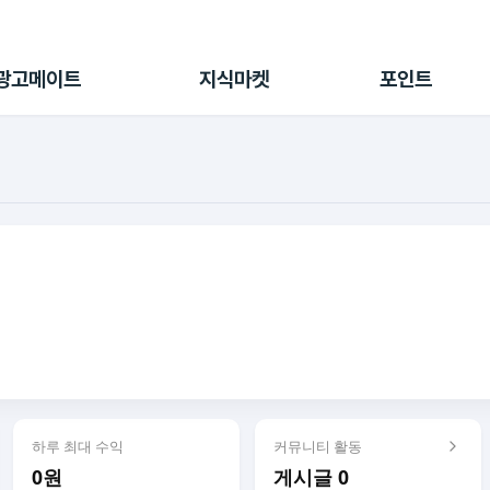
전체 캠페인
지식마켓
포인트샵
나의 캠페인
지식리포트
포인트 충전소
광고메이트
지식마켓
포인트
광고리포트
출석 룰렛
출금 신청
후원
이용내역
하루 최대 수익
커뮤니티 활동
0원
게시글 0