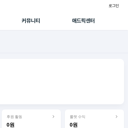
로그인
게시판
FAQ/문의
팸
이용정책
커뮤니티
애드픽센터
랭킹
멤버십 센터
퀘스트
광고툴/API
초대보너스
마이도메인
수익 Live
가이드북
후원 활동
룰렛 수익
0원
0원