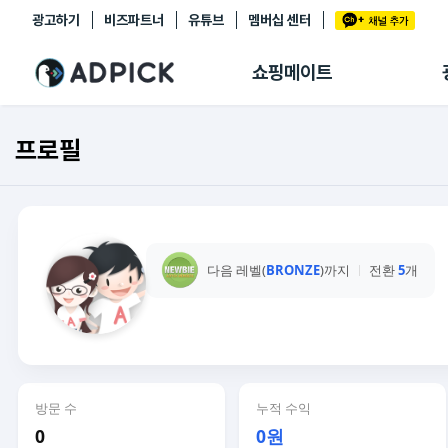
광고하기
비즈파트너
유튜브
멤버십 센터
추천상품
제휴몰
쇼핑메이트
쇼핑 에이전트
BETA
쇼핑리포트
프로필
링크관리
마이숍
다음 레벨(
BRONZE
)까지
전환
5
개
방문 수
누적 수익
0
0원