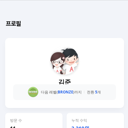
프로필
김준
다음 레벨(
BRONZE
)까지
전환
5
개
방문 수
누적 수익