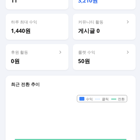
11
3,210원
하루 최대 수익
커뮤니티 활동
1,440원
게시글 0
후원 활동
룰렛 수익
0원
50원
최근 전환 추이