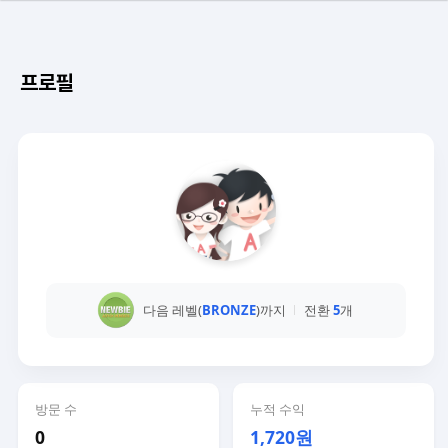
프로필
다음 레벨(
BRONZE
)까지
전환
5
개
방문 수
누적 수익
0
1,720원