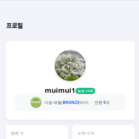
프로필
muimui1
농장 LV20
다음 레벨(
BRONZE
)까지
전환
5
개
방문 수
누적 수익