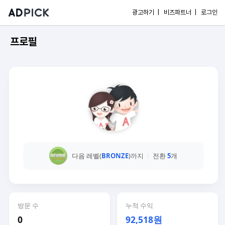
광고하기 |
비즈파트너 |
로그인
프로필
다음 레벨(
BRONZE
)까지
전환
5
개
방문 수
누적 수익
0
92,518원