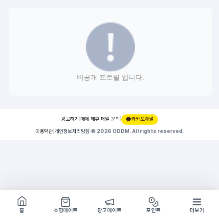
비공개 프로필 입니다.
광고하기
|
매체 제휴
|
메일 문의
|
카카오채널
이용약관
|
개인정보처리방침
|
© 2026 ODDM. All rights reserved.
쇼핑몰 구경하기
방문시 1G
홈
쇼핑메이트
광고메이트
포인트
더보기