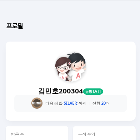
프로필
김민호200304
농장 LV11
다음 레벨(
SILVER
)까지
전환
20
개
방문 수
누적 수익