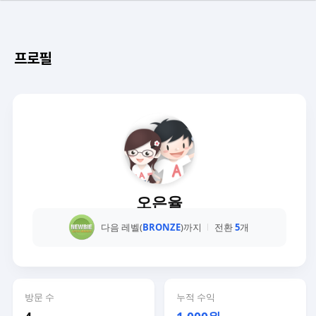
프로필
오은율
다음 레벨(
BRONZE
)까지
전환
5
개
방문 수
누적 수익