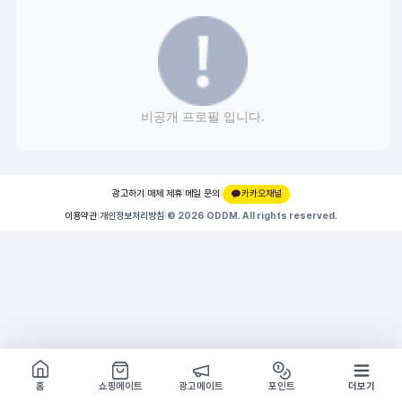
비공개 프로필 입니다.
광고하기
|
매체 제휴
|
메일 문의
|
카카오채널
이용약관
|
개인정보처리방침
|
© 2026 ODDM. All rights reserved.
쇼핑몰 구경하기
방문시 1G
홈
쇼핑메이트
광고메이트
포인트
더보기