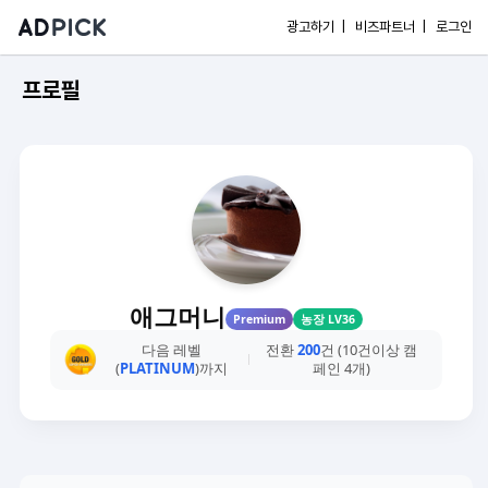
광고하기 |
비즈파트너 |
로그인
프로필
애그머니
Premium
농장 LV36
다음 레벨
전환
200
건 (10건이상 캠
(
PLATINUM
)까지
페인 4개)