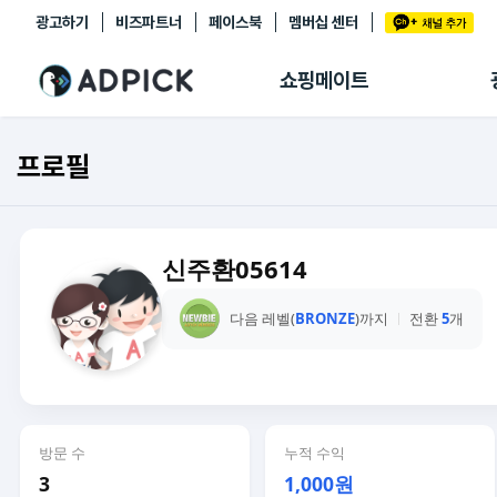
광고하기
비즈파트너
페이스북
멤버십 센터
추천상품
제휴몰
쇼핑메이트
쇼핑 에이전트
BETA
쇼핑리포트
프로필
링크관리
마이숍
신주환05614
다음 레벨(
BRONZE
)까지
전환
5
개
방문 수
누적 수익
3
1,000원