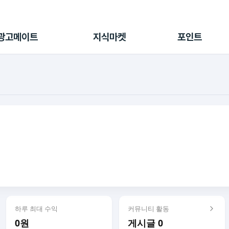
전체 캠페인
지식마켓
포인트샵
나의 캠페인
지식리포트
포인트 충전소
광고메이트
지식마켓
포인트
광고리포트
출석 룰렛
출금 신청
후원
이용내역
하루 최대 수익
커뮤니티 활동
0원
게시글 0