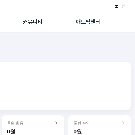
로그인
게시판
FAQ/문의
팸
이용정책
커뮤니티
애드픽센터
랭킹
멤버십 센터
퀘스트
광고툴/API
초대보너스
마이도메인
수익 Live
가이드북
후원 활동
룰렛 수익
0원
0원