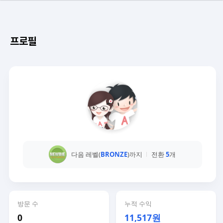
프로필
다음 레벨(
BRONZE
)까지
전환
5
개
방문 수
누적 수익
0
11,517원