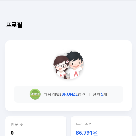
프로필
다음 레벨(
BRONZE
)까지
전환
5
개
방문 수
누적 수익
0
86,791원