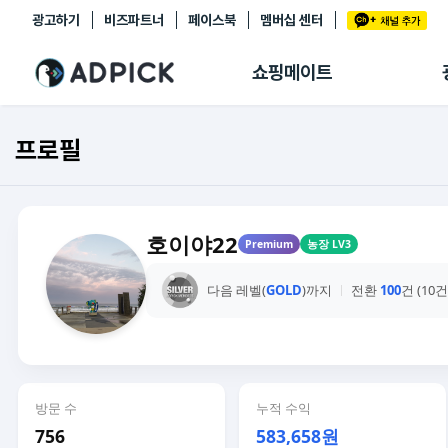
광고하기
비즈파트너
페이스북
멤버십 센터
추천상품
제휴몰
쇼핑메이트
쇼핑 에이전트
BETA
쇼핑리포트
프로필
링크관리
마이숍
호이야22
Premium
농장 LV3
다음 레벨(
GOLD
)까지
전환
100
건 (10
방문 수
누적 수익
756
583,658원