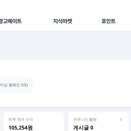
전체 캠페인
지식마켓
포인트샵
나의 캠페인
지식리포트
포인트 충전소
광고메이트
지식마켓
포인트
광고리포트
출석 룰렛
출금 신청
후원
이용내역
건이상 캠페인 3개)
하루 최대 수익
커뮤니티 활동
105,254원
게시글 0