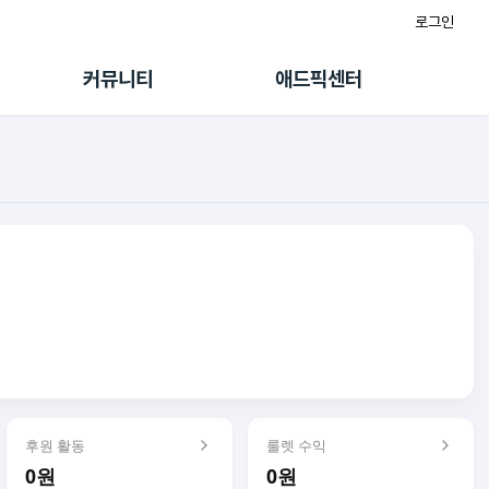
로그인
게시판
FAQ/문의
팸
이용정책
커뮤니티
애드픽센터
랭킹
멤버십 센터
퀘스트
광고툴/API
초대보너스
마이도메인
수익 Live
가이드북
후원 활동
룰렛 수익
0원
0원