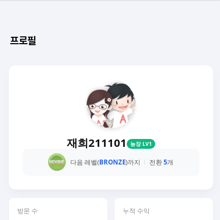
프로필
재희211101
농장 LV1
다음 레벨(
BRONZE
)까지
전환
5
개
방문 수
누적 수익