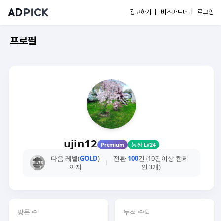
광고하기 |
비즈파트너 |
로그인
프로필
ujin12
Premium
농장 LV24
다음 레벨(
GOLD
)
전환
100
건 (10건이상 캠페
까지
인 3개)
방문 수
누적 수익