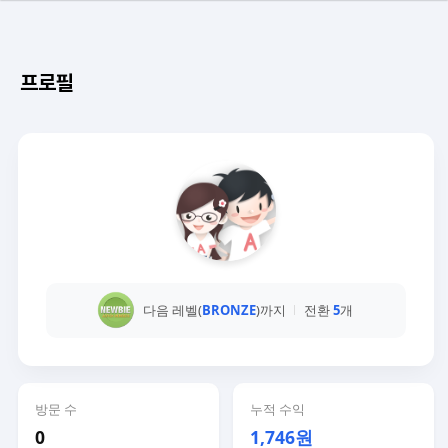
프로필
다음 레벨(
BRONZE
)까지
전환
5
개
방문 수
누적 수익
0
1,746원