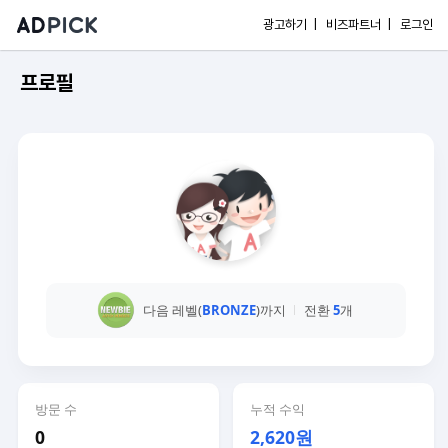
광고하기 |
비즈파트너 |
로그인
프로필
다음 레벨(
BRONZE
)까지
전환
5
개
방문 수
누적 수익
0
2,620원