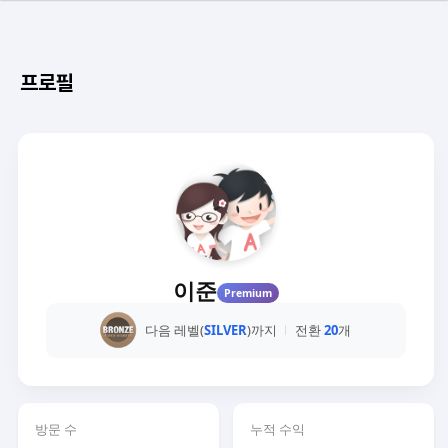
프로필
이준
Premium
다음 레벨(
SILVER
)까지
전환
20
개
방문 수
누적 수익