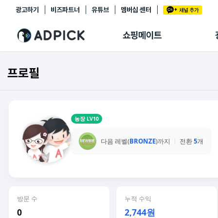
광고하기
비즈파트너
유튜브
멤버십 센터
추천상품
제휴몰
쇼핑메이트
쇼핑 에이전트
BETA
쇼핑리포트
프로필
링크관리
마이숍
농장 LV10
다음 레벨(
BRONZE
)까지
전환
5
개
방문 수
누적 수익
0
2,744원