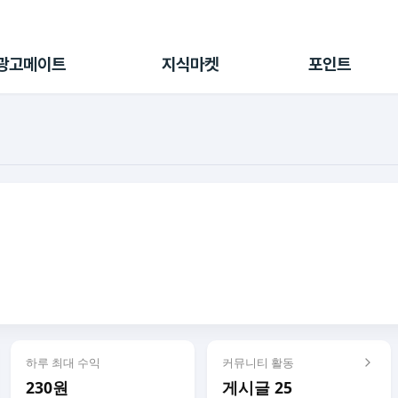
전체 캠페인
지식마켓
포인트샵
나의 캠페인
지식리포트
포인트 충전소
광고메이트
지식마켓
포인트
광고리포트
출석 룰렛
출금 신청
후원
이용내역
하루 최대 수익
커뮤니티 활동
230원
게시글 25