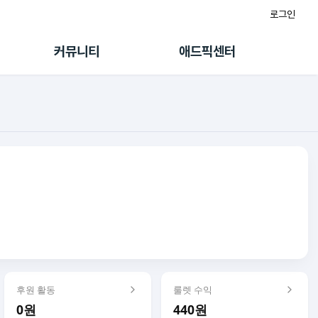
로그인
게시판
FAQ/문의
팸
이용정책
커뮤니티
애드픽센터
랭킹
멤버십 센터
퀘스트
광고툴/API
초대보너스
마이도메인
수익 Live
가이드북
후원 활동
룰렛 수익
0원
440원