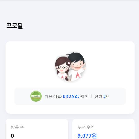
프로필
다음 레벨(
BRONZE
)까지
전환
5
개
방문 수
누적 수익
0
9,077원