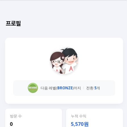
프로필
다음 레벨(
BRONZE
)까지
전환
5
개
방문 수
누적 수익
0
5,570원