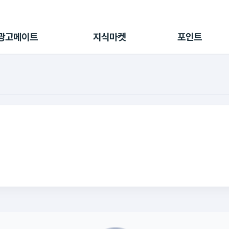
전체 캠페인
지식마켓
포인트샵
나의 캠페인
지식리포트
포인트 충전소
광고메이트
지식마켓
포인트
광고리포트
출석 룰렛
출금 신청
후원
이용내역