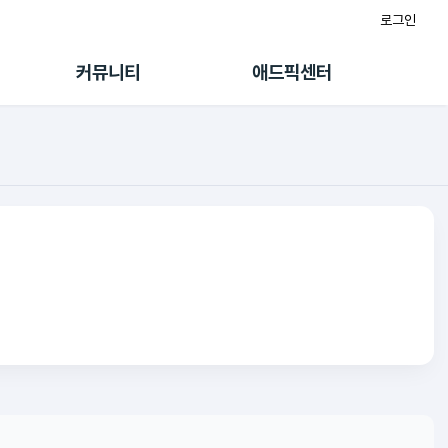
로그인
게시판
FAQ/문의
팸
이용정책
커뮤니티
애드픽센터
랭킹
멤버십 센터
퀘스트
광고툴/API
초대보너스
마이도메인
수익 Live
가이드북