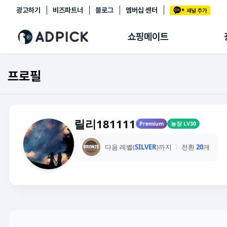
광고하기
비즈파트너
블로그
멤버십 센터
추천상품
제휴몰
쇼핑메이트
쇼핑 에이전트
BETA
쇼핑리포트
프로필
링크관리
마이숍
릴리181111
Premium
농장 LV30
다음 레벨(
SILVER
)까지
전환
20
개