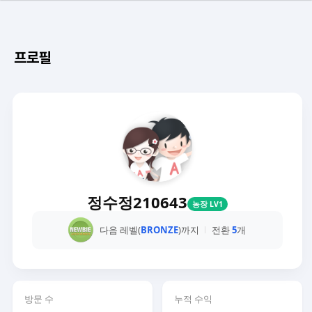
프로필
정수정210643
농장 LV1
다음 레벨(
BRONZE
)까지
전환
5
개
방문 수
누적 수익