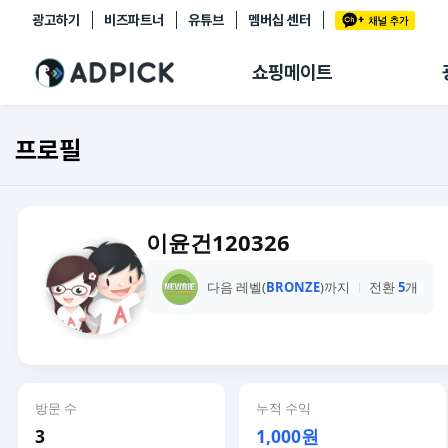
광고하기
비즈파트너
유튜브
멤버십 센터
추천상품
제휴몰
쇼핑메이트
쇼핑 에이전트
BETA
쇼핑리포트
프로필
링크관리
마이숍
이윤건120326
다음 레벨(
BRONZE
)까지
전환
5
개
방문 수
누적 수익
3
1,000원