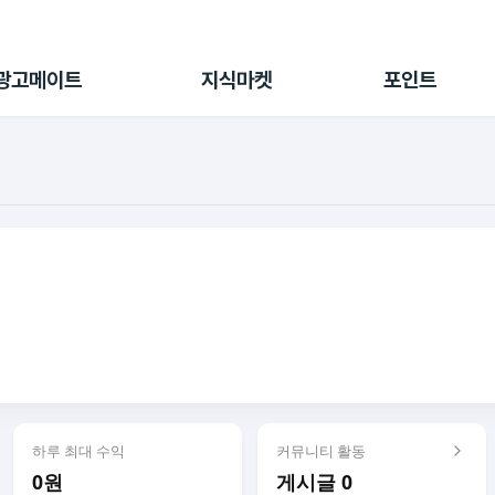
전체 캠페인
지식마켓
포인트샵
나의 캠페인
지식리포트
포인트 충전소
광고메이트
지식마켓
포인트
광고리포트
출석 룰렛
출금 신청
후원
이용내역
하루 최대 수익
커뮤니티 활동
0원
게시글 0