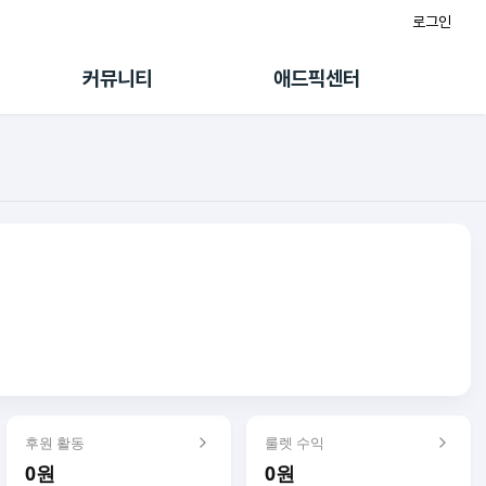
로그인
게시판
FAQ/문의
팸
이용정책
커뮤니티
애드픽센터
랭킹
멤버십 센터
퀘스트
광고툴/API
초대보너스
마이도메인
수익 Live
가이드북
후원 활동
룰렛 수익
0원
0원