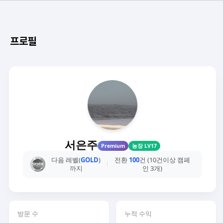
프로필
서은주
Premium
농장 LV17
다음 레벨(
GOLD
)
전환
100
건 (10건이상 캠페
까지
인 3개)
방문 수
누적 수익