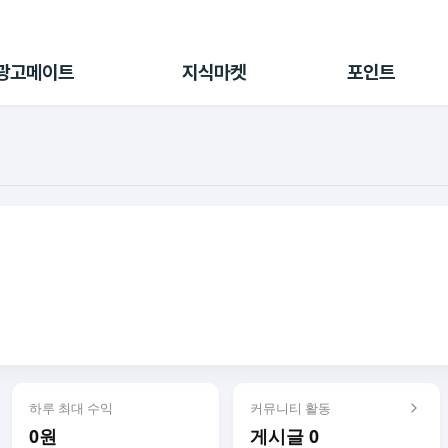
전체 캠페인
지식마켓
포인트샵
나의 캠페인
지식리포트
포인트 충전소
광고메이트
지식마켓
포인트
광고리포트
출석 룰렛
출금 신청
후원
이용내역
하루 최대 수익
커뮤니티 활동
0원
게시글 0