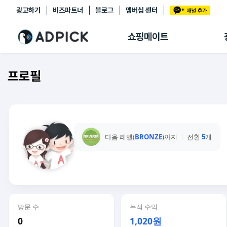
광고하기
비즈파트너
블로그
멤버십 센터
추천상품
제휴몰
쇼핑메이트
쇼핑 에이전트
BETA
쇼핑리포트
프로필
링크관리
마이숍
다음 레벨(
BRONZE
)까지
전환
5
개
방문 수
누적 수익
0
1,020원