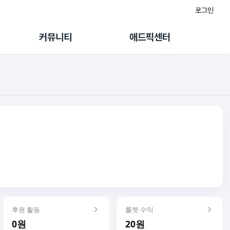
로그인
게시판
FAQ/문의
팸
이용정책
커뮤니티
애드픽센터
랭킹
멤버십 센터
퀘스트
광고툴/API
초대보너스
마이도메인
수익 Live
가이드북
후원 활동
룰렛 수익
0원
20원