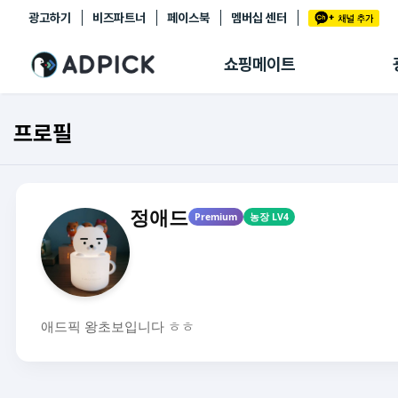
광고하기
비즈파트너
페이스북
멤버십 센터
추천상품
제휴몰
쇼핑메이트
쇼핑 에이전트
BETA
쇼핑리포트
프로필
링크관리
마이숍
정애드
Premium
농장 LV4
애드픽 왕초보입니다 ㅎㅎ