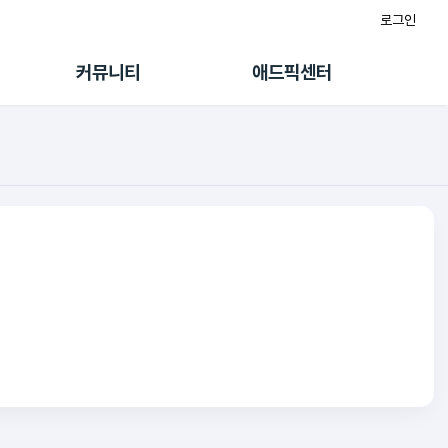
로그인
게시판
FAQ/문의
팸
이용정책
커뮤니티
애드픽센터
랭킹
멤버십 센터
퀘스트
광고툴/API
초대보너스
마이도메인
수익 Live
가이드북