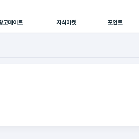
전체 캠페인
지식마켓
포인트샵
나의 캠페인
지식리포트
포인트 충전소
광고메이트
지식마켓
포인트
광고리포트
출석 룰렛
출금 신청
후원
이용내역