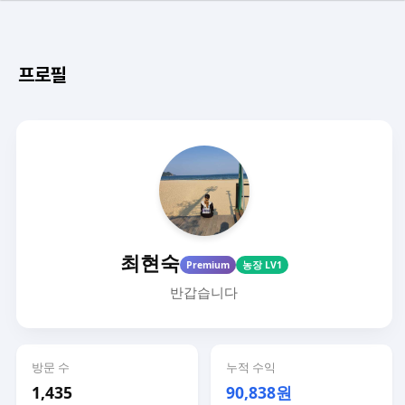
프로필
최현숙
Premium
농장 LV1
반갑습니다
방문 수
누적 수익
1,435
90,838원