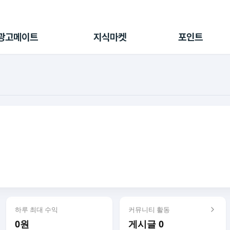
전체 캠페인
지식마켓
포인트샵
나의 캠페인
지식리포트
포인트 충전소
광고메이트
지식마켓
포인트
광고리포트
출석 룰렛
출금 신청
후원
이용내역
하루 최대 수익
커뮤니티 활동
0원
게시글 0