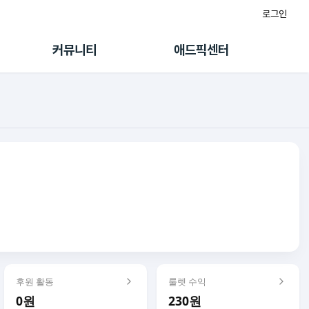
로그인
게시판
FAQ/문의
팸
이용정책
커뮤니티
애드픽센터
랭킹
멤버십 센터
퀘스트
광고툴/API
초대보너스
마이도메인
수익 Live
가이드북
후원 활동
룰렛 수익
0원
230원