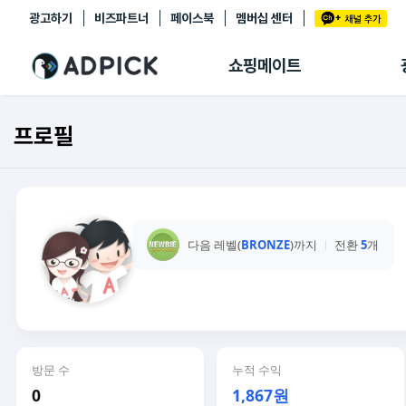
광고하기
비즈파트너
페이스북
멤버십 센터
추천상품
제휴몰
쇼핑메이트
쇼핑 에이전트
BETA
쇼핑리포트
프로필
링크관리
마이숍
다음 레벨(
BRONZE
)까지
전환
5
개
방문 수
누적 수익
0
1,867원