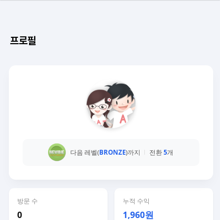
프로필
다음 레벨(
BRONZE
)까지
전환
5
개
방문 수
누적 수익
0
1,960원