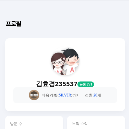
프로필
김효경235537
농장 LV1
다음 레벨(
SILVER
)까지
전환
20
개
방문 수
누적 수익