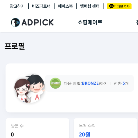
광고하기
비즈파트너
페이스북
멤버십 센터
추천상품
제휴몰
쇼핑메이트
쇼핑 에이전트
BETA
쇼핑리포트
프로필
링크관리
마이숍
다음 레벨(
BRONZE
)까지
전환
5
개
방문 수
누적 수익
0
20원