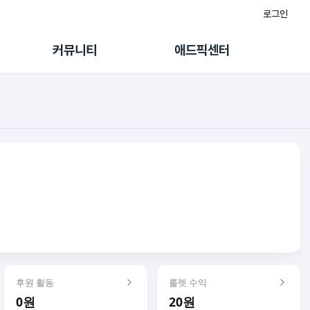
로그인
게시판
FAQ/문의
팸
이용정책
커뮤니티
애드픽센터
랭킹
멤버십 센터
퀘스트
광고툴/API
초대보너스
마이도메인
수익 Live
가이드북
후원 활동
룰렛 수익
0원
20원