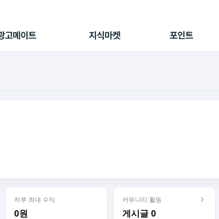
전체 캠페인
지식마켓
포인트샵
나의 캠페인
지식리포트
포인트 충전소
광고메이트
지식마켓
포인트
광고리포트
출석 룰렛
출금 신청
후원
이용내역
하루 최대 수익
커뮤니티 활동
0원
게시글 0