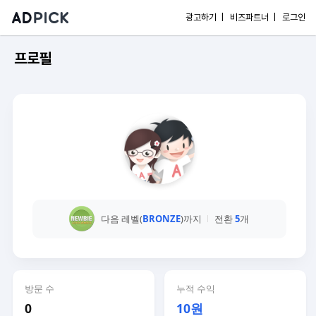
광고하기 |
비즈파트너 |
로그인
프로필
다음 레벨(
BRONZE
)까지
전환
5
개
방문 수
누적 수익
0
10원