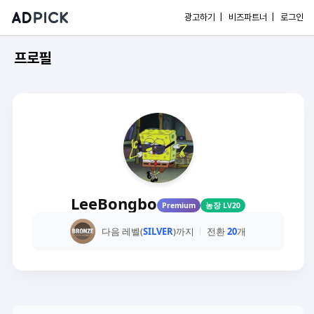
광고하기 |
비즈파트너 |
로그인
프로필
LeeBongbo
Premium
농장 LV20
다음 레벨(
SILVER
)까지
전환
20
개