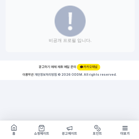
비공개 프로필 입니다.
광고하기
|
매체 제휴
|
메일 문의
|
카카오채널
이용약관
|
개인정보처리방침
|
© 2026 ODDM. All rights reserved.
쇼핑몰 구경하기
방문시 1G
홈
쇼핑메이트
광고메이트
포인트
더보기