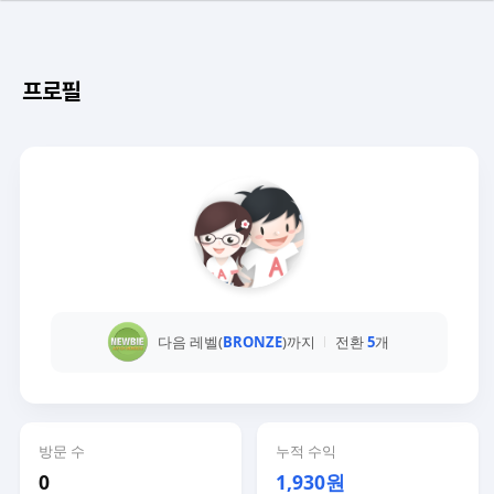
프로필
다음 레벨(
BRONZE
)까지
전환
5
개
방문 수
누적 수익
0
1,930원