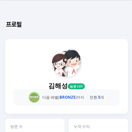
프로필
김해성
농장 LV1
다음 레벨(
BRONZE
)까지
전환
5
개
방문 수
누적 수익