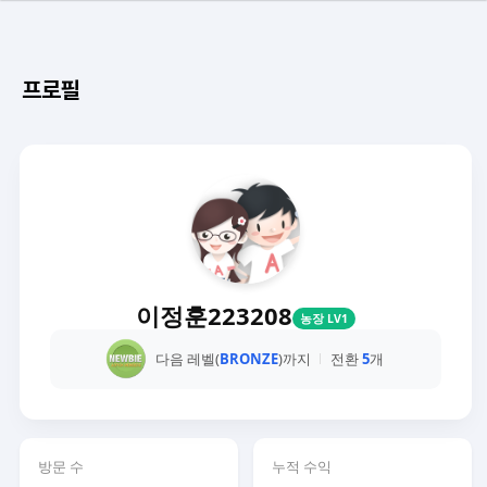
프로필
이정훈223208
농장 LV1
다음 레벨(
BRONZE
)까지
전환
5
개
방문 수
누적 수익