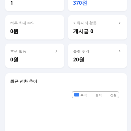
1
370원
하루 최대 수익
커뮤니티 활동
0원
게시글 0
후원 활동
룰렛 수익
0원
20원
최근 전환 추이