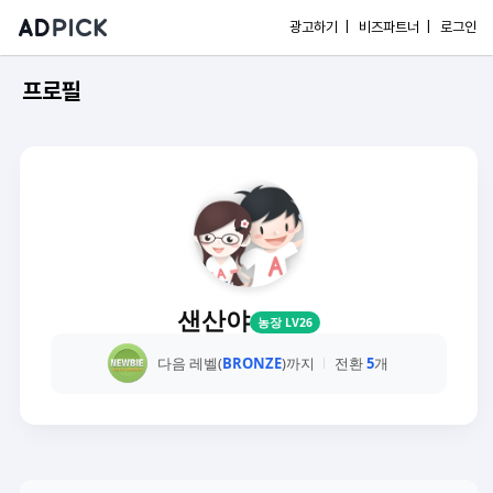
광고하기 |
비즈파트너 |
로그인
프로필
샌산야
농장 LV26
다음 레벨(
BRONZE
)까지
전환
5
개