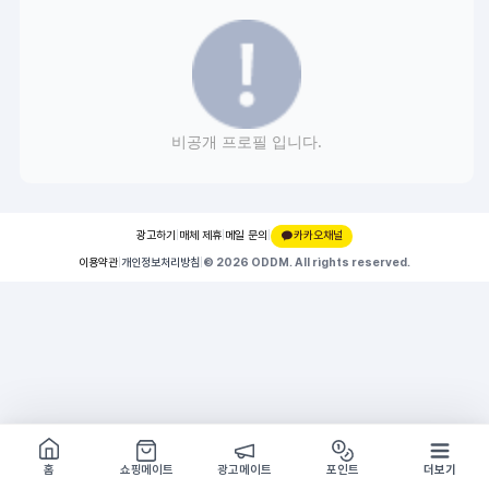
비공개 프로필 입니다.
광고하기
|
매체 제휴
|
메일 문의
|
카카오채널
이용약관
|
개인정보처리방침
|
© 2026 ODDM. All rights reserved.
쇼핑몰 구경하기
방문시 1G
홈
쇼핑메이트
광고메이트
포인트
더보기