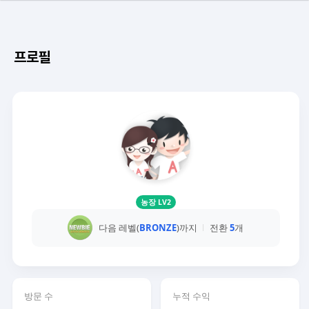
프로필
농장 LV2
다음 레벨(
BRONZE
)까지
전환
5
개
방문 수
누적 수익