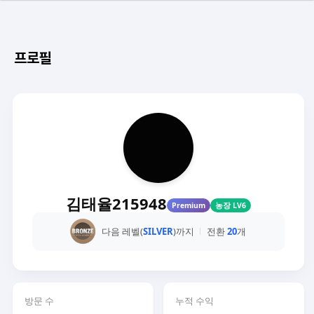
프로필
김태율215948
Premium
농장 LV6
다음 레벨(
SILVER
)까지
전환
20
개
방문 수
누적 수익