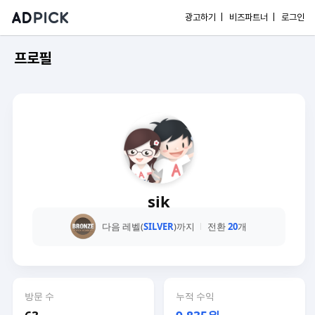
광고하기 |
비즈파트너 |
로그인
프로필
sik
다음 레벨(
SILVER
)까지
전환
20
개
방문 수
누적 수익