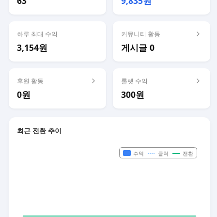
63
9,835원
하루 최대 수익
커뮤니티 활동
3,154원
게시글 0
후원 활동
룰렛 수익
0원
300원
최근 전환 추이