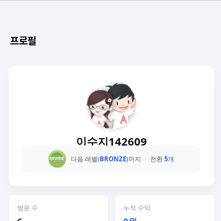
프로필
이수지142609
다음 레벨(
BRONZE
)까지
전환
5
개
방문 수
누적 수익