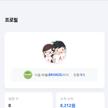
프로필
다음 레벨(
BRONZE
)까지
전환
5
개
방문 수
누적 수익
0
8,212원