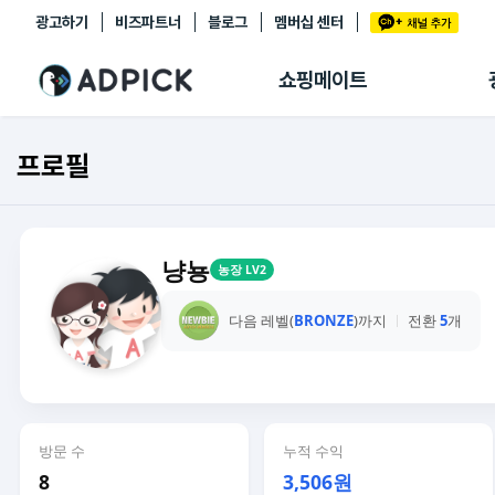
광고하기
비즈파트너
블로그
멤버십 센터
추천상품
제휴몰
쇼핑메이트
쇼핑 에이전트
BETA
쇼핑리포트
프로필
링크관리
마이숍
냥뇽
농장 LV2
다음 레벨(
BRONZE
)까지
전환
5
개
방문 수
누적 수익
8
3,506원