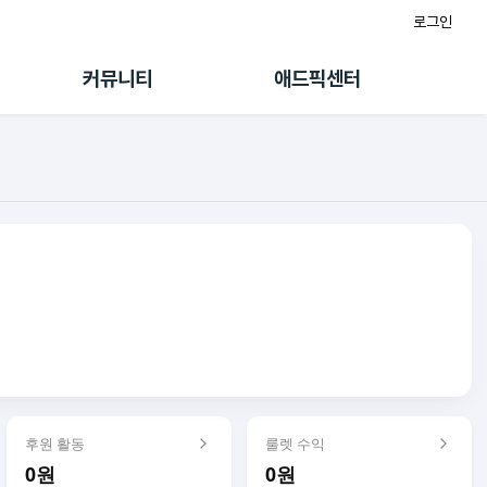
로그인
게시판
FAQ/문의
팸
이용정책
커뮤니티
애드픽센터
랭킹
멤버십 센터
퀘스트
광고툴/API
초대보너스
마이도메인
수익 Live
가이드북
후원 활동
룰렛 수익
0원
0원