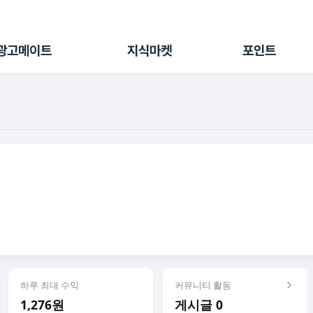
전체 캠페인
지식마켓
포인트샵
나의 캠페인
지식리포트
포인트 충전소
광고메이트
지식마켓
포인트
광고리포트
출석 룰렛
출금 신청
후원
이용내역
하루 최대 수익
커뮤니티 활동
1,276원
게시글 0