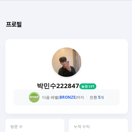
프로필
박민수222847
농장 LV1
다음 레벨(
BRONZE
)까지
전환
5
개
방문 수
누적 수익