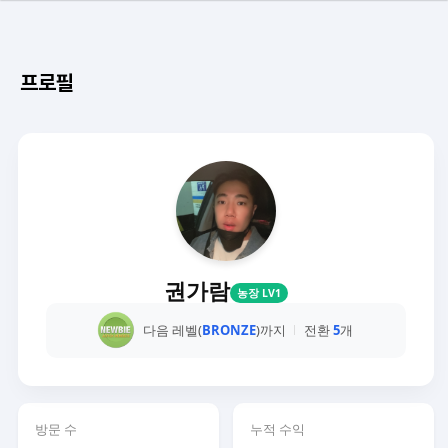
프로필
권가람
농장 LV1
다음 레벨(
BRONZE
)까지
전환
5
개
방문 수
누적 수익