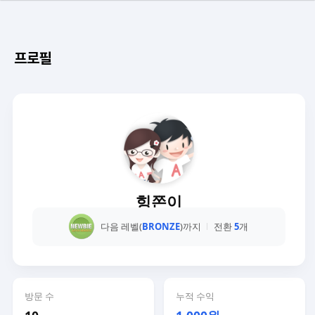
프로필
힝쫀이
다음 레벨(
BRONZE
)까지
전환
5
개
방문 수
누적 수익