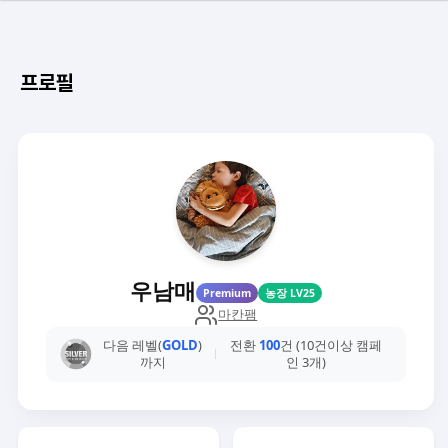
프로필
우남매
Premium
농장 LV25
마칸팸
다음 레벨(
GOLD
)
전환
100
건 (10건이상 캠페
까지
인 3개)