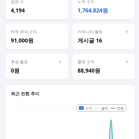
방문 수
누적 수익
4,194
1,764,824원
하루 최대 수익
커뮤니티 활동
91,000원
게시글 16
후원 활동
룰렛 수익
0원
88,940원
최근 전환 추이