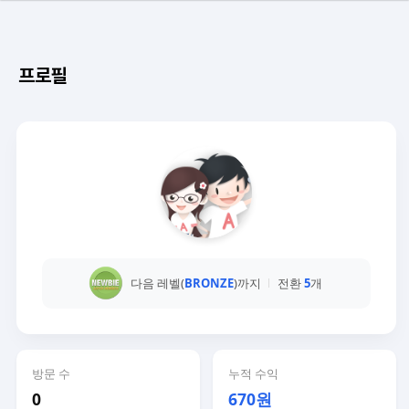
프로필
다음 레벨(
BRONZE
)까지
전환
5
개
방문 수
누적 수익
0
670원