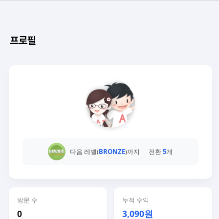
프로필
다음 레벨(
BRONZE
)까지
전환
5
개
방문 수
누적 수익
0
3,090원